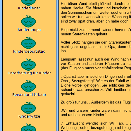
Ein böser Wind pfeift plötzlich durch se
nahen Hecke. Sie frieren und kuscheln si
den Sonnenschein um weiter suchen zu kö
sollen wir tun, wenn wir keine Wohnung fi
sind zwar spät dran, aber ich habe doch
Piep nickt zustimmend. wieder hervor .Z
neuen Starenkasten gebaut.
Voller Stolz hängen sie den Starenkasten
nicht ganz ungefährlich für Opa, denn
ihn
Langsam lässt nun auch der Wind nach u
vor Katzen und anderen Räubern zu sch
(das Flugloch muss vor einfallendem Re
. Opa ist aber in solchen Dingen sehr er
Opa „ Bezugsfertig!“ Wie es der Zufall w
Eiche vorbei geflogen .Sie erblicken d
schaut etwas unsicher zu Willi hinüber u
gedacht!
Zu groß für uns. . Außerdem ist das Flug
.Wir und unsere Kinder wären darin nic
und rauben unsere Kinder.“
.“ Enttäuscht wendet sich Willi ab. „
Wohnung , sofort bezugsfertig , nicht zug