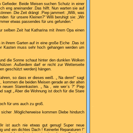
in Gefieder. Beide Meisen suchen Schutz in einer
ch eng aneinander .Das hilft. Nun warten sie auf
nnen .Die Zeit drängt .Piep jammert: „Willi, was
nden für unsere Kleinen?“ Willi beruhigt sie: „Wir
 immer etwas passendes für uns gefunden.“
ur selben Zeit hat Katharina mit ihrem Opa einen
 in ihrem Garten auf in eine große Eiche .Das ist
 der Kasten muss sehr hoch gehangen werden um
nd die Sonne schaut hinter den dunklen Wolken
ützen .Außerdem darf er nicht zur Wetterseite
gen geschützt werden) hängen.
fahren, so dass er dieses weiß. „ Na denn!“ sagt
ill, kommen die beiden Meisen gerade an der alten
en neuen Starenkasten. „ Na , wie wer`s ?“ Piep
nd sagt „ Aber die Wohnung ist doch für die Stare
loch für uns auch zu groß.
.
ht sicher .Möglicherweise kommen Diebe hindurch
 Dir ist auch nie etwas gut genug! Super neue
ig und ein dichtes Dach ! Keinerlei Reparaturen !“