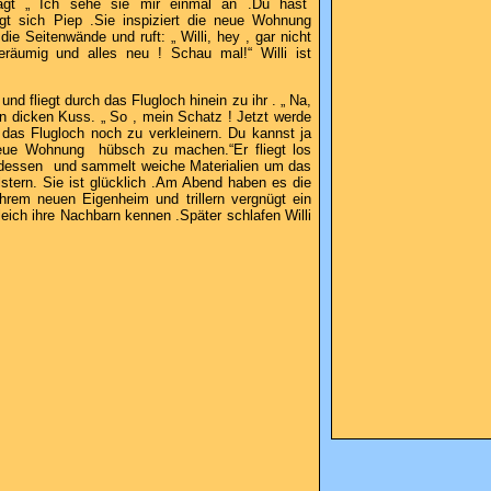
agt „ Ich sehe sie mir einmal an .Du hast
igt sich Piep .Sie inspiziert die neue Wohnung
e Seitenwände und ruft: „ Willi, hey , gar nicht
eräumig und alles neu ! Schau mal!“ Willi ist
und fliegt durch das Flugloch hinein zu ihr . „ Na,
en dicken Kuss. „ So , mein Schatz ! Jetzt werde
 das Flugloch noch zu verkleinern. Du kannst ja
eue Wohnung hübsch zu machen.“Er fliegt los
ndessen und sammelt weiche Materialien um das
stern. Sie ist glücklich .Am Abend haben es die
ihrem neuen Eigenheim und trillern vergnügt ein
eich ihre Nachbarn kennen .Später schlafen Willi