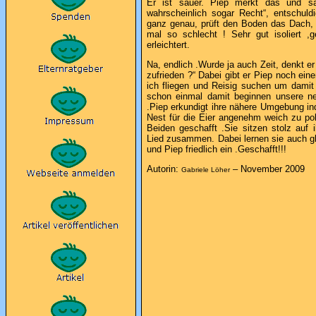
Er ist sauer. Piep merkt das und s
wahrscheinlich sogar Recht“, entschuld
ganz genau, prüft den Boden das Dach, di
mal so schlecht ! Sehr gut isoliert ,g
erleichtert.
Na, endlich .Wurde ja auch Zeit, denkt er 
zufrieden ?“ Dabei gibt er Piep noch ein
ich fliegen und Reisig suchen um damit
schon einmal damit beginnen unsere n
.Piep erkundigt ihre nähere Umgebung i
Nest für die Eier angenehm weich zu pol
Beiden geschafft .Sie sitzen stolz auf 
Lied zusammen. Dabei lernen sie auch gl
und Piep friedlich ein .Geschafft!!!
Autorin:
– November 2009
Gabriele Löher