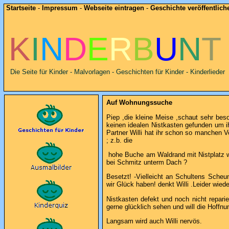
Startseite
-
Impressum
-
Webseite eintragen
-
Geschichte veröffentlich
K
I
N
D
E
R
B
U
N
T
Die Seite für Kinder - Malvorlagen - Geschichten für Kinder - Kinderlieder
Auf Wohnungssuche
Piep ,die kleine Meise ,schaut sehr bes
keinen idealen Nistkasten gefunden um i
Partner Willi hat ihr schon so manchen V
; z.b. die
hohe Buche am Waldrand mit Nistplatz war
bei Schmitz unterm Dach ?
Besetzt! -Vielleicht an Schultens Sche
wir Glück haben! denkt Willi .Leider wied
Nistkasten defekt und noch nicht repari
gerne glücklich sehen und will die Hoffnu
Langsam wird auch Willi nervös.