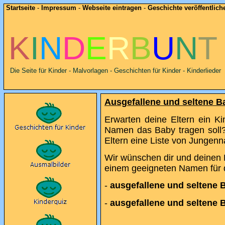
Startseite
-
Impressum
-
Webseite eintragen
-
Geschichte veröffentlich
K
I
N
D
E
R
B
U
N
T
Die Seite für Kinder - Malvorlagen - Geschichten für Kinder - Kinderlieder
Ausgefallene und seltene 
Erwarten deine Eltern ein K
Namen das Baby tragen soll?
Eltern eine Liste von Jung
Wir wünschen dir und deinen 
einem geeigneten Namen für 
-
ausgefallene und selten
-
ausgefallene und seltene